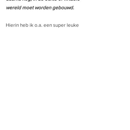
wereld moet worden gebouwd.
Hierin heb ik o.a. een super leuke
stage mogen lopen bij het
ontwerp &
ontwikkelings team van Toverland
,
maar ook als freelancer gewerkt
voor
P&P projects
.
Ook heb ik o.a. meegewerkt aan de
games
ATAN & Viking Hiking
, die je
kunt vinden op
Steam
.
Mijn concept art werk kun je vinden
op
mijn artstation
. &
mijn linkedin
.