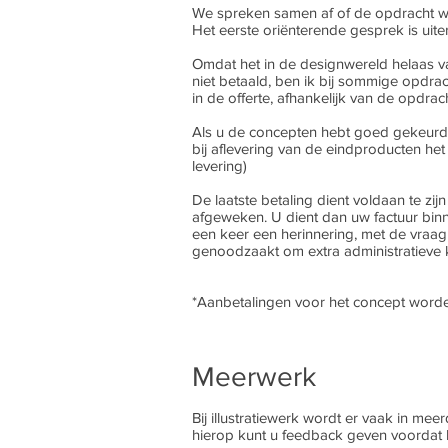
We spreken samen af of de opdracht wor
Het eerste oriënterende gesprek is uitera
Omdat het in de designwereld helaas v
niet betaald, ben ik bij sommige opdr
in de offerte, afhankelijk van de opdrac
Als u de concepten hebt goed gekeurd, 
bij aflevering van de eindproducten het
levering)
De laatste betaling dient voldaan te zij
afgeweken. U dient dan uw factuur binn
een keer een herinnering, met de vraag
genoodzaakt om extra administratieve 
*Aanbetalingen voor het concept worde
Meerwerk
​Bij illustratiewerk wordt er vaak in m
hierop kunt u feedback geven voordat he