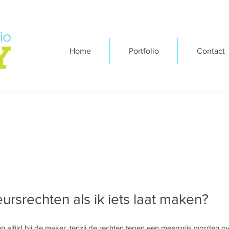
Home
Portfolio
Contact
eursrechten als ik iets laat maken?
 altijd bij de maker, tenzij de rechten tegen een meerprijs worden 