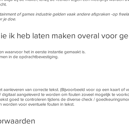
cht.
ainment of games industrie gelden vaak andere afspraken -op freelan
r je doe.
 die ik heb laten maken overal voor g
en waarvoor het in eerste instantie gemaakt is.
men in de opdrachtbevestiging.
het aanleveren van correcte tekst. (Bijvoorbeeld voor op een kaart of
t / digitaal aangeleverd te worden om fouten zoveel mogelijk te voor
 tekst goed te controleren tijdens de diverse check / goedkeurings
n worden voor eventuele fouten in tekst.
oorwaarden