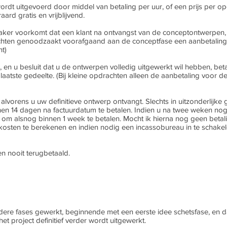
dt uitgevoerd door middel van betaling per uur, of een prijs per op
ard gratis en vrijblijvend.
aker voorkomt dat een klant na ontvangst van de conceptontwerpen, 
achten genoodzaakt voorafgaand aan de conceptfase een aanbetaling*
ht)
en u besluit dat u de ontwerpen volledig uitgewerkt wil hebben, betaa
 laatste gedeelte. (Bij kleine opdrachten alleen de aanbetaling voor 
n alvorens u uw definitieve ontwerp ontvangt. Slechts in uitzonderlijk
en 14 dagen na factuurdatum te betalen. Indien u na twee weken nog 
 om alsnog binnen 1 week te betalen. Mocht ik hierna nog geen beta
kosten te berekenen en indien nodig een incassobureau in te schakel
n nooit terugbetaald.
eerdere fases gewerkt, beginnende met een eerste idee schetsfase, en 
t project definitief verder wordt uitgewerkt.